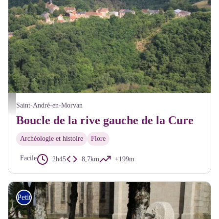
Saint-André en Morvan Vue aérienne - Alain Millot Pnr Morvan
Saint-André-en-Morvan
Boucle de la rive gauche de la Cure
Archéologie et histoire
Flore
Facile
2h45
8,7km
+199m
Petite Randonnée