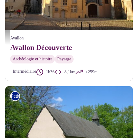
Avallon Quartier historique - Alain Millot Pnr Morvan
Avallon
Avallon Découverte
Archéologie et histoire
Paysage
Intermédiaire
1h36
8,1km
+259m
Petite Randonnée