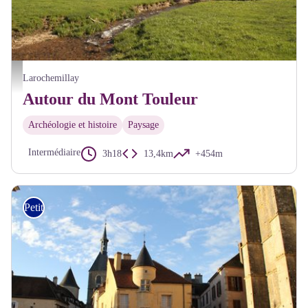
Château de Larochemillay - Alain Millot Pnr Morvan
Larochemillay
Autour du Mont Touleur
Archéologie et histoire
Paysage
Intermédiaire
3h18
13,4km
+454m
Petite Randonnée