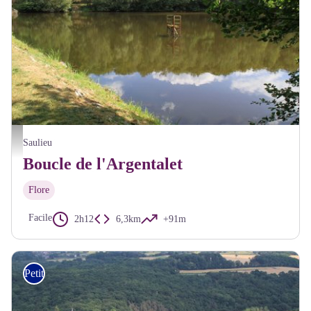
Etang de l'Argentalet - Alain Millot Pnr Morvan
Saulieu
Boucle de l'Argentalet
Flore
Facile
2h12
6,3km
+91m
Petite Randonnée