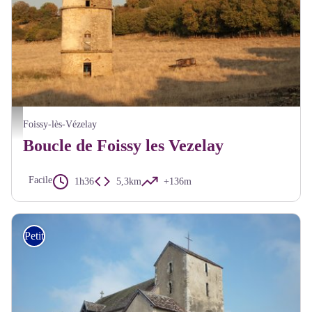
Pigeonnier de Foissy - Alain Millot Pnr Morvan
Foissy-lès-Vézelay
Boucle de Foissy les Vezelay
Facile
1h36
5,3km
+136m
Petite Randonnée