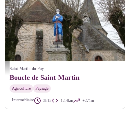
Eglise de Saint-Martin du Puy - Alain Millot Pnr Morvan
Saint-Martin-du-Puy
Boucle de Saint-Martin
Agriculture
Paysage
Intermédiaire
3h15
12,4km
+271m