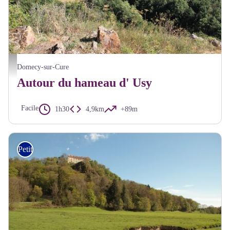
Panorama depuis Notre-Dame de Cure - Alain Millot Parc du Morvan
Domecy-sur-Cure
Autour du hameau d' Usy
Facile
1h30
4,9km
+89m
Petite Randonnée