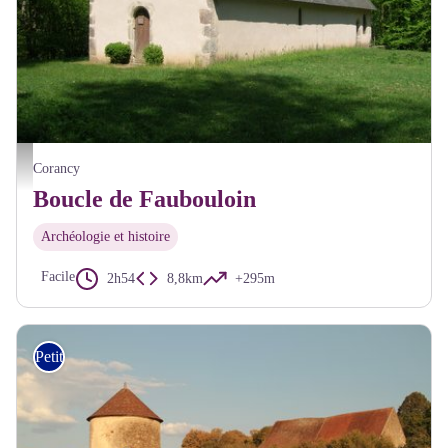
Chapelle de Faubouloin - Philippe Hoeltzel Pnr Morvan
Corancy
Boucle de Faubouloin
Archéologie et histoire
Facile
2h54
8,8km
+295m
Petite Randonnée