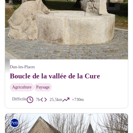
Alain Millot Pnr Morvan
Dun-les-Places
Boucle de la vallée de la Cure
Agriculture
Paysage
Difficile
7h
25,5km
+730m
Petite Randonnée