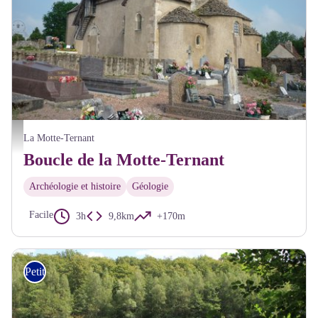
Eglise de la Motte Ternant - Pnr Morvan
La Motte-Ternant
Boucle de la Motte-Ternant
Archéologie et histoire
Géologie
Facile
3h
9,8km
+170m
Petite Randonnée