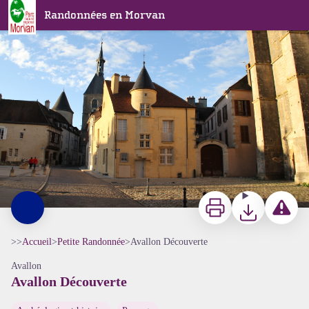
Avallon Découverte
Randonnées en Morvan
Avallon Quartier historique - Alain Millot Pnr Morvan
Imprimer
Télécharger
Signaler 
>>
Accueil
>
Petite Randonnée
>
Avallon Découverte
Avallon
Avallon Découverte