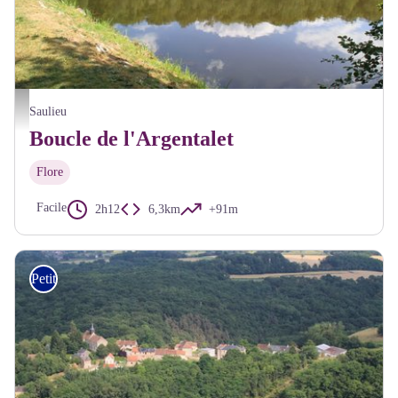
Etang de l'Argentalet - Alain Millot Pnr Morvan
Saulieu
Boucle de l'Argentalet
Flore
Facile
2h12
6,3km
+91m
Petite Randonnée