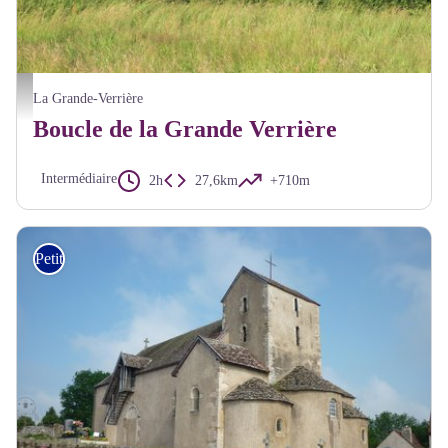
Paysage La Grande-verrière - Alain Millot Parc du Morvan
La Grande-Verrière
Boucle de la Grande Verrière
Intermédiaire
2h
27,6km
+710m
Petite Randonnée