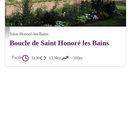
Thermes de Saint-Honoré les Bains - Alain Millot Parc du Morvan
Saint-Honoré-les-Bains
Boucle de Saint Honoré les Bains
Facile
1h30
13,9km
+160m