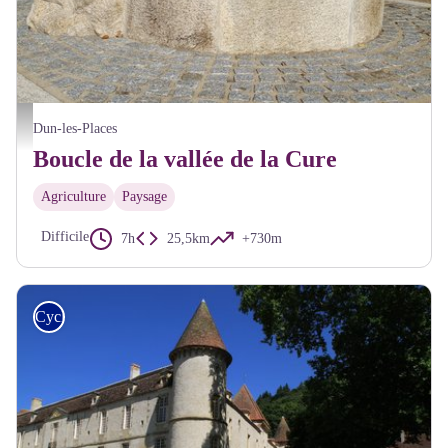
Alain Millot Pnr Morvan
Dun-les-Places
Boucle de la vallée de la Cure
Agriculture
Paysage
Difficile
7h
25,5km
+730m
Cyclo