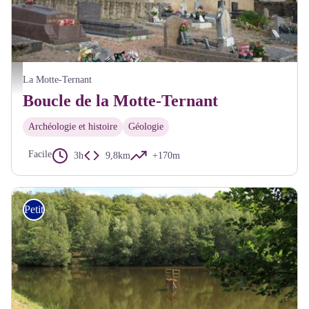
Eglise de la Motte Ternant - Pnr Morvan
La Motte-Ternant
Boucle de la Motte-Ternant
Archéologie et histoire
Géologie
Facile
3h
9,8km
+170m
Petite Randonnée