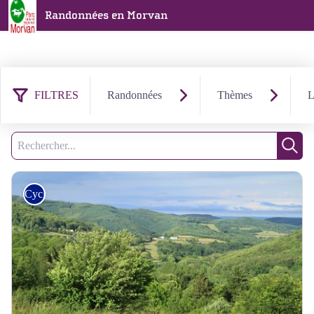
Randonnées en Morvan
FILTRES
Randonnées
Thèmes
L
107 résultats trouvés
Filtrer
Recherche
Rech
Cyclo