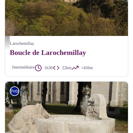
Chateau de Larochemillay - Alain Millot Parc du Morvan
Larochemillay
Boucle de Larochemillay
Intermédiaire
1h30
22km
+456m
Petite Randonnée