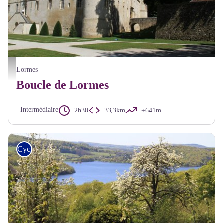
Château de Bazoches - A Millot Pnr Morvan
Lormes
Boucle de Lormes
Intermédiaire
2h30
33,3km
+641m
Cyclo