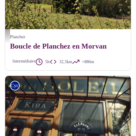
Lac de Pannecière - A Millot Pnr Morvan
Planchez
Boucle de Planchez en Morvan
Intermédiaire
5h
32,5km
+886m
Cyclo