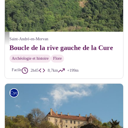
Saint-André en Morvan Vue aérienne - Alain Millot Pnr Morvan
Saint-André-en-Morvan
Boucle de la rive gauche de la Cure
Archéologie et histoire
Flore
Facile
2h45
8,7km
+199m
Cyclo