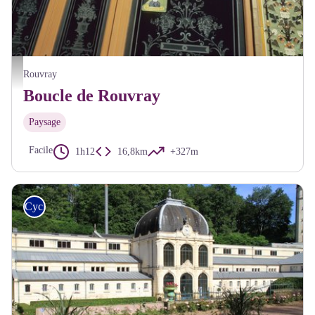
Café du soleil Rouvray - Alain Millot Parc du Morvan
Rouvray
Boucle de Rouvray
Paysage
Facile
1h12
16,8km
+327m
Cyclo