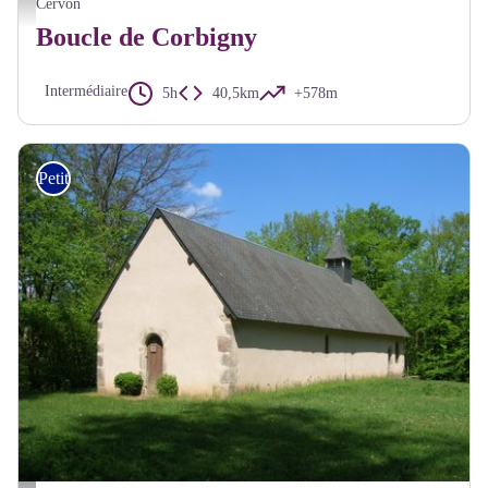
Cervon
Boucle de Corbigny
Intermédiaire
5h
40,5km
+578m
Petite Randonnée