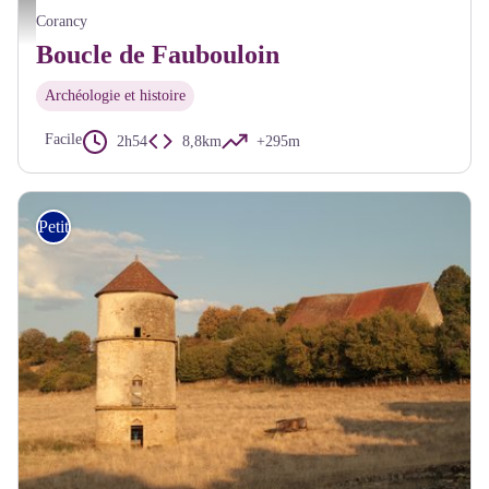
Chapelle de Faubouloin - Philippe Hoeltzel Pnr Morvan
Corancy
Boucle de Faubouloin
Archéologie et histoire
Facile
2h54
8,8km
+295m
Petite Randonnée