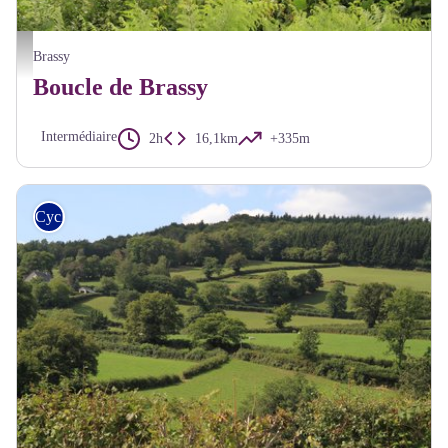
Lac de Chaumeçon - A Millot Pnr Morvan
Brassy
Boucle de Brassy
Intermédiaire
2h
16,1km
+335m
Cyclo