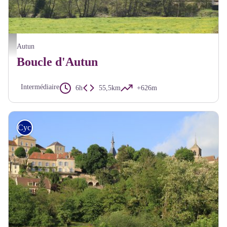
Paysage Autun - A Millot Pnr Morvan
Autun
Boucle d'Autun
Intermédiaire
6h
55,5km
+626m
Cyclo