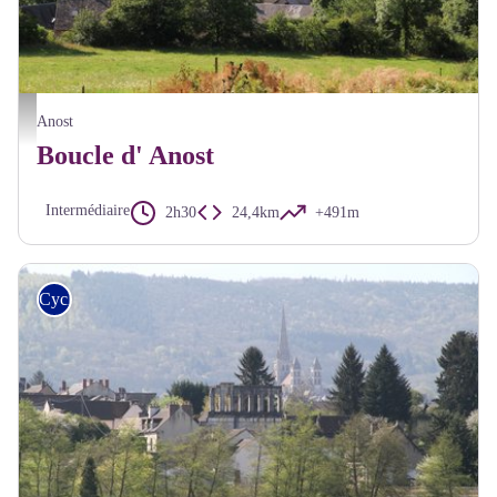
Paysage Anost - A Millot Pnr Morvan
Anost
Boucle d' Anost
Intermédiaire
2h30
24,4km
+491m
Cyclo