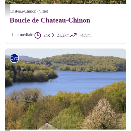
Paysage Château-Chinon - A Millot Pnr Morvan
Château-Chinon (Ville)
Boucle de Chateau-Chinon
Intermédiaire
2h
21,2km
+439m
Cyclo