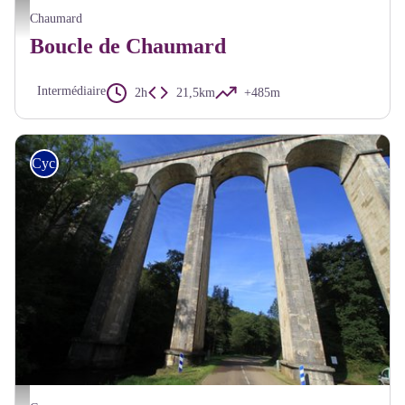
Lac de Pannecière - A Millot Pnr Morvan
Chaumard
Boucle de Chaumard
Intermédiaire
2h
21,5km
+485m
Cyclo
Aqueduc de Montreuillon - A Millot Pnr Morvan