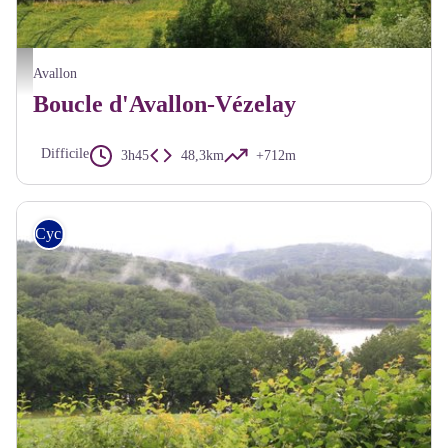
Avallon Vielle ville - Alain Millot Pnr Morvan
Avallon
Boucle d'Avallon-Vézelay
Difficile
3h45
48,3km
+712m
Cyclo