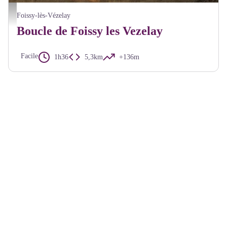
Pigeonnier de Foissy - Alain Millot Pnr Morvan
Foissy-lès-Vézelay
Boucle de Foissy les Vezelay
Facile
1h36
5,3km
+136m