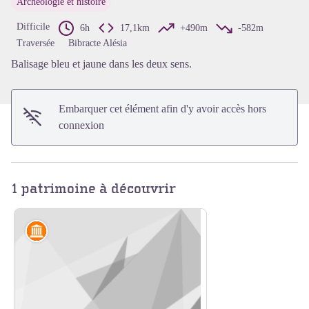
Archéologie et histoire
Voir l'image en plein écran
Difficile
6h
17,1km
+490m
-582m
Traversée
Bibracte Alésia
Balisage bleu et jaune dans les deux sens.
Embarquer cet élément afin d'y avoir accès hors
connexion
1 patrimoine à découvrir
Artisanat et industrie