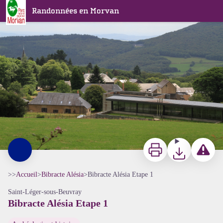
Bibracte Alésia Etape 1
Randonnées en Morvan
Paysage Glux en Glenne - A Millot Pnr Morvan
Imprimer
Télécharger
Signaler 
>>
Accueil
>
Bibracte Alésia
>
Bibracte Alésia Etape 1
Saint-Léger-sous-Beuvray
Bibracte Alésia Etape 1