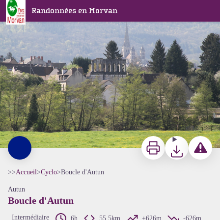
Boucle d'Autun
Randonnées en Morvan
Paysage Autun - A Millot Pnr Morvan
Imprimer
Télécharger
Signaler 
>>
Accueil
>
Cyclo
>
Boucle d'Autun
Autun
Boucle d'Autun
Intermédiaire
6h
55,5km
+626m
-626m