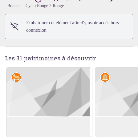
Voir l'image en plein écran
Boucle
Cyclo Rouge 2 Rouge
Embarquer cet élément afin d'y avoir accès hors
connexion
Les 31 patrimoines à découvrir
Édifices religieux et châteaux
Artisanat et in
Demeure de Vevrotte
Gare de Barnay
En savoir plus
En savoir plus