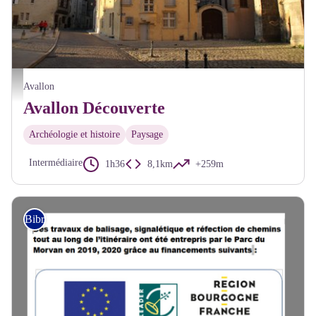
Avallon Quartier historique - Alain Millot Pnr Morvan
Avallon
Avallon Découverte
Archéologie et histoire
Paysage
Intermédiaire
1h36
8,1km
+259m
Bibracte Alésia