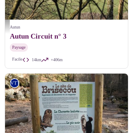
Pierre de Couhard - A Millot Pnr Morvan
Autun
Autun Circuit n° 3
Paysage
Facile
14km
+406m
VTT