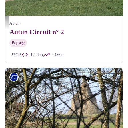
Paysage Autun - A Millot Pnr Morvan
Autun
Autun Circuit n° 2
Paysage
Facile
17,2km
+456m
VTT