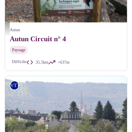
Site de Brisecou - A Millot Pnr Morvan
Autun
Autun Circuit n° 4
Paysage
Difficile
35,5km
+637m
VTT