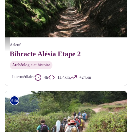
Chemin antique Bibracte Alésia - A Millot Pnr Morvan
Arleuf
Bibracte Alésia Etape 2
Archéologie et histoire
Intermédiaire
4h
11,4km
+245m
Bibracte Alésia