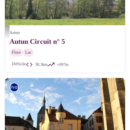
A Millot Pnr Morvan
Autun
Autun Circuit n° 5
Flore
Lac
Difficile
38,3km
+697m
Petite Randonnée