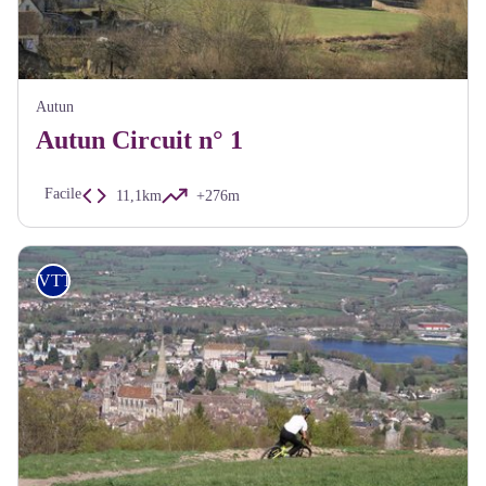
Autun
Autun Circuit n° 1
Facile
11,1km
+276m
VTT