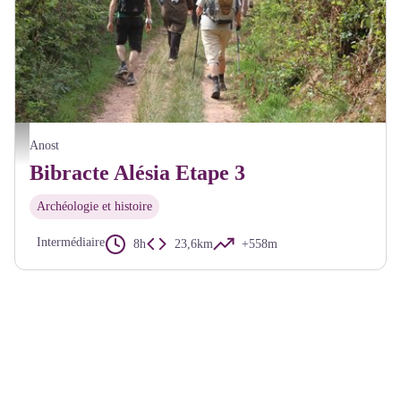
Randonnée Bibracte Alésia - A Millot Pnr Morvan
Anost
Bibracte Alésia Etape 3
Archéologie et histoire
Intermédiaire
8h
23,6km
+558m