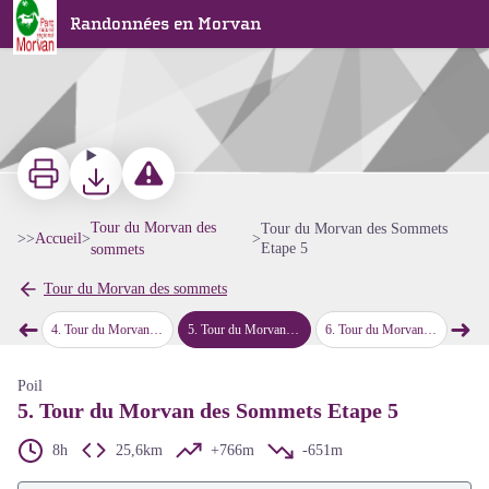
Tour du Morvan des Sommets Etape 5
Randonnées en Morvan
Imprimer
Télécharger
Signaler un problème ou une erreur
Tour du Morvan des
Tour du Morvan des Sommets
>>
Accueil
>
>
Etape 5
sommets
Voir l'image en plein écran
Tour du Morvan des sommets
➜
➜
tape 3
4
.
Tour du Morvan des Sommets Etape 4
5
.
Tour du Morvan des Sommets Etape 5
6
.
Tour du Morvan des Sommets Etape 6
7
.
Tour 
Étape précédente
Étap
Poil
5. Tour du Morvan des Sommets Etape 5
8h
25,6km
+766m
-651m