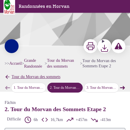
Tour du Morvan des Sommets Etape 2
Randonnées en Morvan
Imprimer
Télécharger
Signaler 
Grande
Tour du Morvan
Tour du Morvan des
>>
Accueil
>
>
>
Sommets Etape 2
Randonnée
des sommets
Voir l'image en plein écran
Tour du Morvan des sommets
➜
➜
1
.
Tour du Morvan des Sommets Etape 1
2
.
Tour du Morvan des Sommets Etape 2
3
.
Tour du Morvan des Sommets Etape 3
4
.
Tour 
Étape précédente
Étap
Fâchin
2. Tour du Morvan des Sommets Etape 2
Difficile
6h
16,7km
+457m
-413m