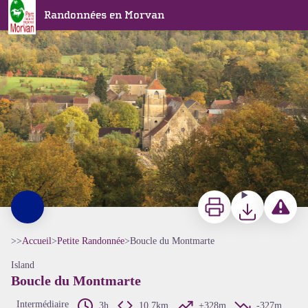
Boucle du Montmarte
Randonnées en Morvan
Village de Vault-de-Lugny - A. Millot - Parc du Morvan
Imprimer
Télécharger
Signaler 
>>
Accueil
>
Petite Randonnée
>
Boucle du Montmarte
Island
Boucle du Montmarte
Intermédiaire
3h
10,7km
+328m
-327m