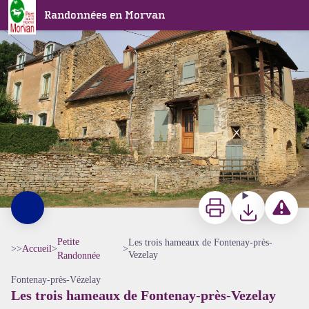
Les trois hameaux de Fontenay-près-Vezelay
Randonnées en Morvan
Maisons calcaires de Soeuvres - Alain Millot
Imprimer
Télécharger
Signaler 
Petite
Les trois hameaux de Fontenay-près-
>>
Accueil
>
>
Vezelay
Randonnée
Fontenay-près-Vézelay
Les trois hameaux de Fontenay-près-Vezelay