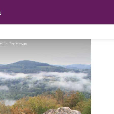
n
 Millot Pnr Morvan