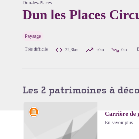
Dun-les-Places
Dun les Places Circu
Voir l'
Paysage
Très difficile
B
22,3km
+0m
0m
Les 2 patrimoines à déc
Artisanat et industrie
Carrière de 
En savoir plus