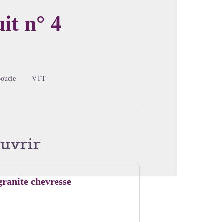
it n° 4
image en plein écran
oucle
VTT
ouvrir
granite chevresse