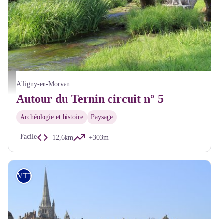
Pont sur le Ternin - Alain Millot Pnr Morvan
Alligny-en-Morvan
Autour du Ternin circuit n° 5
Archéologie et histoire
Paysage
Facile
12,6km
+303m
VTT