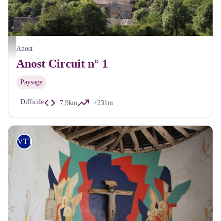
Paysage Anost - A Millot Pnr Morvan
Anost
Anost Circuit n° 1
Paysage
Difficile
7,9km
+231m
VTT