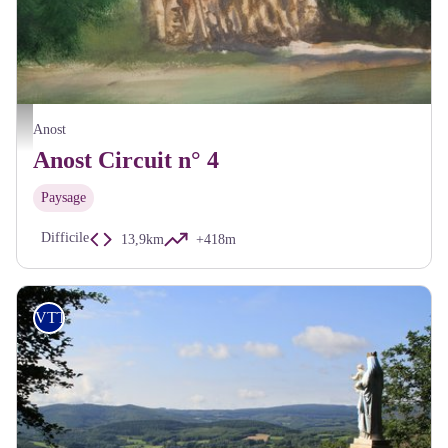
Maison des Galvachers Anost - A Millot Pnr Morvan
Anost
Anost Circuit n° 4
Paysage
Difficile
13,9km
+418m
VTT