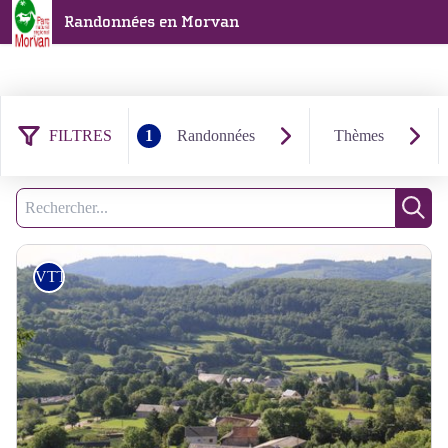
Randonnées en Morvan
FILTRES
1
Randonnées
Thèmes
37 résultats randonnées : VTT
Filtrer
1
Recherche
Rech
VTT