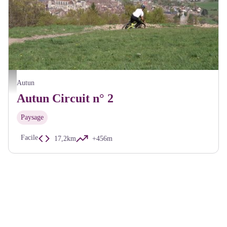
Paysage Autun - A Millot Pnr Morvan
Autun
Autun Circuit n° 2
Paysage
Facile
17,2km
+456m