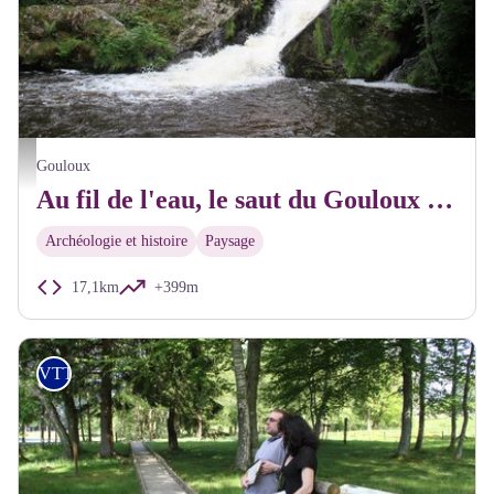
Saut de Gouloux - Alain Millot Pnr Morvan
Gouloux
Au fil de l'eau, le saut du Gouloux circuit n° 2
Archéologie et histoire
Paysage
17,1km
+399m
VTT