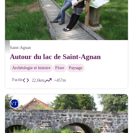
Sentier de découverte de l'étang Taureau - Alain Millot Pnr Morvan
Saint-Agnan
Autour du lac de Saint-Agnan
Archéologie et histoire
Flore
Paysage
Facile
22,6km
+457m
VTT