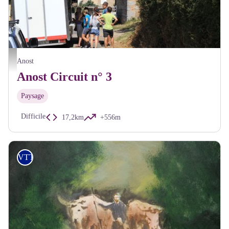
Hameau de Montcimet - A Millot Pnr Morvan
Anost
Anost Circuit n° 3
Paysage
Difficile
17,2km
+556m
VTT