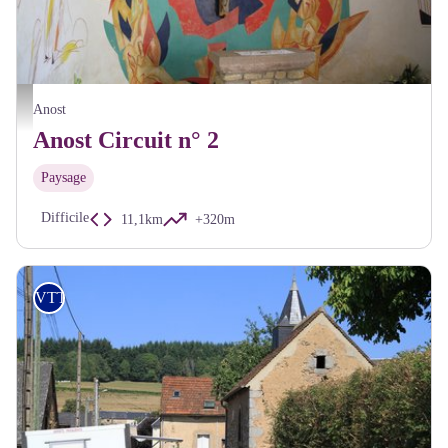
Chapelle de Velée - A Millot Pnr Morvan
Anost
Anost Circuit n° 2
Paysage
Difficile
11,1km
+320m
VTT