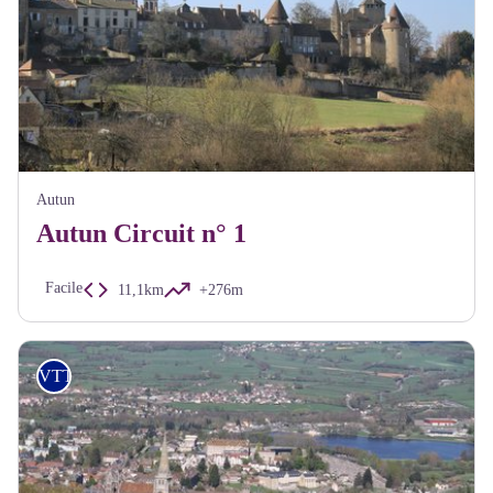
Autun
Autun Circuit n° 1
Facile
11,1km
+276m
VTT