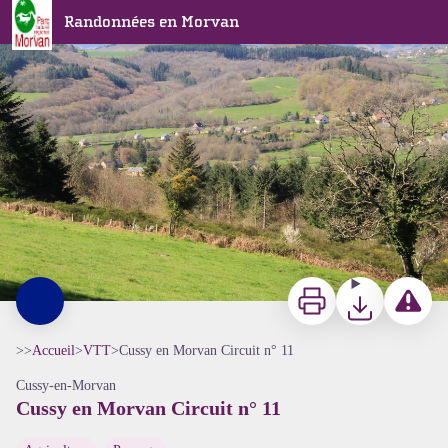
Cussy en Morvan Circuit n° 11
Randonnées en Morvan
Paysage Cussy en Morvan - A Millot Pnr Morvan
Imprimer
Télécharger
Signaler 
>>
Accueil
>
VTT
>
Cussy en Morvan Circuit n° 11
Cussy-en-Morvan
Cussy en Morvan Circuit n° 11