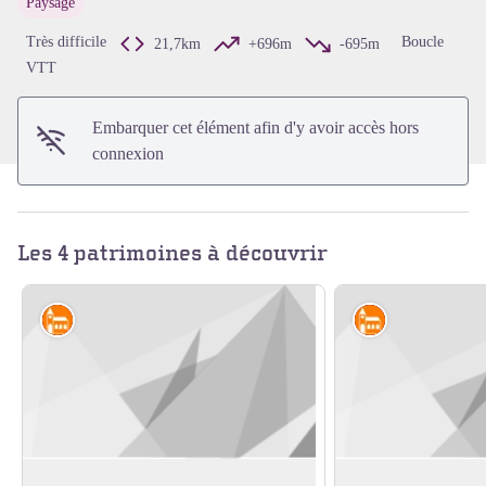
Paysage
Voir l'image en plein écran
Très difficile
Boucle
21,7km
+696m
-695m
VTT
Embarquer cet élément afin d'y avoir accès hors
connexion
Les 4 patrimoines à découvrir
Édifices religieux et châteaux
Édifices religi
La motte des Jours
Chapelle de Montc