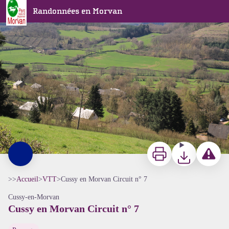
Cussy en Morvan Circuit n° 7
Randonnées en Morvan
Paysage Cussy en Morvan - A Millot Pnr Morvan
Imprimer
Télécharger
Signaler 
>>
Accueil
>
VTT
>
Cussy en Morvan Circuit n° 7
Cussy-en-Morvan
Cussy en Morvan Circuit n° 7