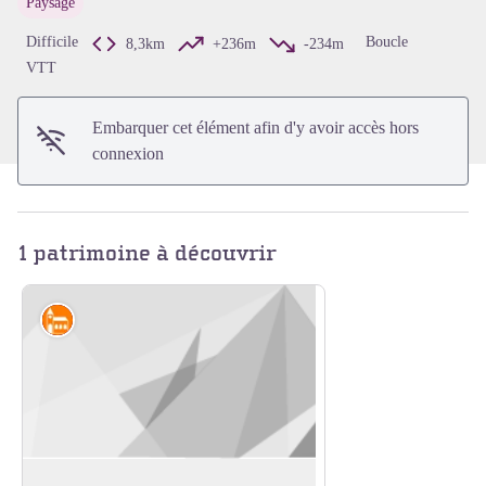
Paysage
Voir l'image en plein écran
Difficile
Boucle
8,3km
+236m
-234m
VTT
Embarquer cet élément afin d'y avoir accès hors
connexion
1 patrimoine à découvrir
Édifices religieux et châteaux
Les Châteaux