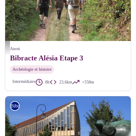
Randonnée Bibracte Alésia - A Millot Pnr Morvan
Anost
Bibracte Alésia Etape 3
Archéologie et histoire
Intermédiaire
8h
23,6km
+558m
Bibracte Alésia