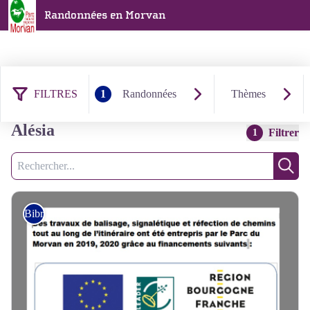
Randonnées en Morvan
FILTRES
1
Randonnées
Thèmes
5 résultats randonnées : Bibracte
Alésia
Filtrer
1
Recherche
Rech
Bibracte Alésia