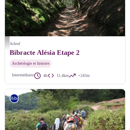
Chemin antique Bibracte Alésia - A Millot Pnr Morvan
Arleuf
Bibracte Alésia Etape 2
Archéologie et histoire
Intermédiaire
4h
11,4km
+245m
Bibracte Alésia