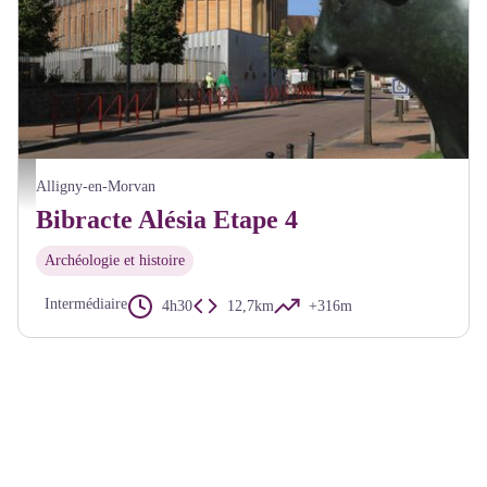
Saulieu - A Millot Pnr Morvan
Alligny-en-Morvan
Bibracte Alésia Etape 4
Archéologie et histoire
Intermédiaire
4h30
12,7km
+316m