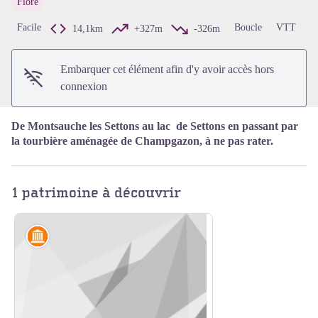
Flore
Voir l'image en plein écran
Facile
Boucle
VTT
14,1km
+327m
-326m
Embarquer cet élément afin d'y avoir accès hors
connexion
De Montsauche les Settons au lac de Settons en passant par
la tourbière aménagée de Champgazon, à ne pas rater.
1 patrimoine à découvrir
Artisanat et industrie