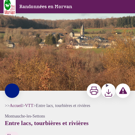
Entre lacs, tourbières et rivières
Randonnées en Morvan
Paysage Montsauche les Settons - Alain Millot Pnr Morvan
Imprimer
Télécharger
Signaler 
>>
Accueil
>
VTT
>
Entre lacs, tourbières et rivières
Montsauche-les-Settons
Entre lacs, tourbières et rivières