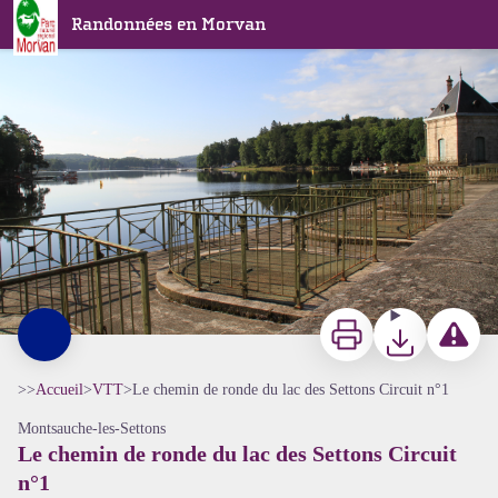
Le chemin de ronde du lac des Settons Circuit n°1
Randonnées en Morvan
Lac des Settons - Alain Millot Pnr Morvan
Imprimer
Télécharger
Signaler 
>>
Accueil
>
VTT
>
Le chemin de ronde du lac des Settons Circuit n°1
Montsauche-les-Settons
Le chemin de ronde du lac des Settons Circuit
n°1