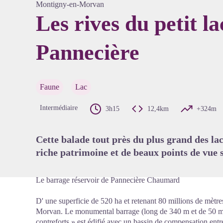
Montigny-en-Morvan
Les rives du petit la
Pannecière
Voir l'
Faune
Lac
Intermédiaire
3h15
12,4km
+324m
Cette balade tout près du plus grand des la
riche patrimoine et de beaux points de vue
Le barrage réservoir de Pannecière Chaumard
D' une superficie de 520 ha et retenant 80 millions de mètre
Morvan. Le monumental barrage (long de 340 m et de 50 m d
contreforts » est édifié avec un bassin de compensation entre