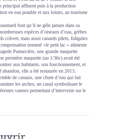
 principal affluent puis à la production
tion en eau potable et aux loisirs, au tourisme
haumard font qu’il ne gèle jamais dans sa
 de nombreuses espèces d’oiseaux d’eau, grèbes
 colvert, mais aussi canards pilets, fuligules
e compensation nommé «le petit lac » alimente
rragede Pannecière, une grande maquette
Une première maquette (au 1/36c) avait été
montrer aux habitants. son fonctionnement, et
’abandon, elle a été restaurée en 2013.
emble de canaux, une chute d’eau qui fait
lluminer les arches, un canal symbolisant le
érentes vannes permettant d’intervenir sur le
ouvrir