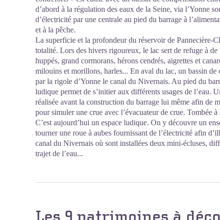
d’abord à la régulation des eaux de la Seine, via l’Yonne son
d’électricité par une centrale au pied du barrage à l’alimenta
et à la pêche.
La superficie et la profondeur du réservoir de Pannecière-C
totalité. Lors des hivers rigoureux, le lac sert de refuge à
huppés, grand cormorans, hérons cendrés, aigrettes et canards
milouins et morillons, harles... En aval du lac, un bassin d
par la rigole d’Yonne le canal du Nivernais. Au pied du ba
ludique permet de s’initier aux différents usages de l’eau. 
réalisée avant la construction du barrage lui même afin de 
pour simuler une crue avec l’évacuateur de crue. Tombée à l
C’est aujourd’hui un espace ludique. On y découvre un ens
tourner une roue à aubes fournissant de l’électricité afin d’i
canal du Nivernais où sont installées deux mini-écluses, diff
trajet de l’eau...
Les 9 patrimoines à déc