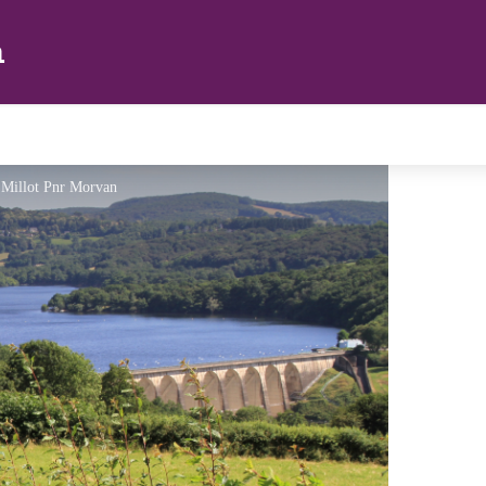
n
n Millot Pnr Morvan