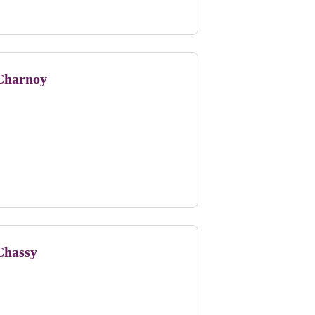
Charnoy
Chassy