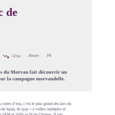
c de
image en plein écran
Boucle
PR
-321m
cs du Morvan fait découvrir un
 sur la campagne morvandelle.
s cubes d’eau, c’est le plus grand des lacs du
e haut), de type « à voûtes multiples et
 1938 et 1950 au fil de l’Yonne. II sert