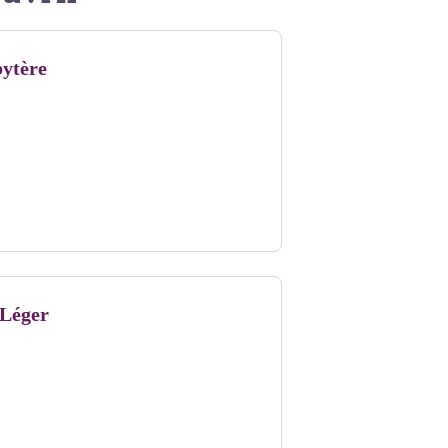
bytère
-Léger