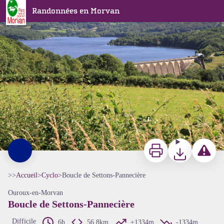
Boucle de Settons-Pannecière
Randonnées en Morvan
A Millot Pnr Morvan
Imprimer
Télécharger
Signaler 
>>
Accueil
>
Cyclo
>
Boucle de Settons-Pannecière
Ouroux-en-Morvan
Boucle de Settons-Pannecière
Difficile
6h
56,8km
+1334m
-1334m